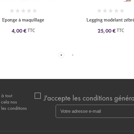
Eponge à maquillage
Legging modelant zébr
TTC
TTC
4,00 €
25,00 €
 à tout
J'accepte les conditions général
 cela nos
les conditions