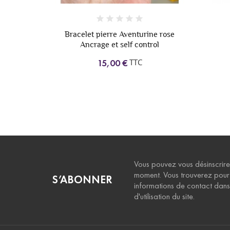
olette
Bracelet pierre Aventurine rose
esprit
Ancrage et self control
TTC
15,00 €
Vous pouvez vous désinscrire
moment. Vous trouverez pour
S’ABONNER
informations de contact dans 
d'utilisation du site.