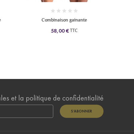
é
Combinaison gainante
Soutien-g
TTC
58,00 €
es et la politique de confidentialité
S’ABONNER