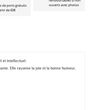
remboursables si non
ouverts avec photos
is de ports gratuits
artir de 60€
 et intellectuel.
iante. Elle rayonne la joie et la bonne humeur,