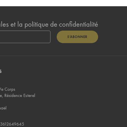
es et la politique de confidentialité
S’ABONNER
S
Ve Corps
e, Résidence Esterel
haël
+33612649645